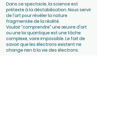
Dans ce spectacle, la science est
prétexte à la déstabilisation. Nous servir
de l'art pour révéler la nature
fragmentée de la réalité.
Vouloir “comprendre” une œuvre d'art
ou une loi quantique est une tâche
complexe, voire impossible. Le fait de
savoir que les électrons existent ne
change rien à la vie des électrons.
C’est nous, les humains, que ces
découvertes transforment. Qui
sommes-nous si d'infinies copies de
nous existent dans des mondes
parallèles? Si nos atomes sont les
mêmes qui ont déjà composé une
pierre, le soleil, un arbre?
La science, comme l’art, est une œuvre
éphémère. Une création toujours en
chantier, qui construit le monde en
l’observant. Qui crée le monde en le
racontant.