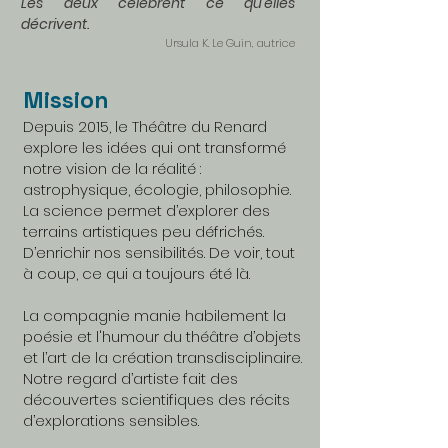
Les deux célèbrent ce qu'elles
décrivent.
Ursula K
. Le Guin, autrice
Mission
Depuis 2015, le Théâtre du Renard
explore les idées qui ont transformé
notre vision de la réalité :
astrophysique, écologie, philosophie.
La science permet d’explorer des
terrains artistiques peu défrichés.
D’enrichir nos sensibilités. De voir, tout
à coup, ce qui a toujours été là.
La compagnie manie habilement la
poésie et l'humour du théâtre d’objets
et l’art de la création transdisciplinaire.
Notre regard d’artiste fait des
découvertes scientifiques des récits
d’explorations sensibles.