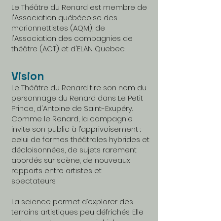
Le Théâtre du Renard est membre de
l'Association québécoise des
marionnettistes (AQM), de
l'Association des compagnies de
théâtre (ACT) et d'ELAN Quebec.
Vision
Le Théâtre du Renard tire son nom du
personnage du Renard dans Le Petit
Prince, d'Antoine de Saint-Exupéry.
Comme le Renard, la compagnie
invite son public à l’apprivoisement :
celui de formes théâtrales hybrides et
décloisonnées, de sujets rarement
abordés sur scène, de nouveaux
rapports entre artistes et
spectateurs.
La science permet d’explorer des
terrains artistiques peu défrichés. Elle