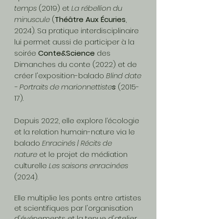
temps
(2019) et
La rébellion du
minuscule
(
Théâtre Aux Écuries
,
2024).
Sa pratique interdisciplinaire
lui permet aussi de participer à la
soirée
Conte&Science
des
Dimanches du conte
(2022) et de
créer l'exposition-balado
Blind date
- Portraits de marionnettiste
s
(2015-
17).
Depuis 2022, elle explore l’écologie
et la relation humain-nature via le
balado
Enracinés | Récits de
nature
et le projet de médiation
culturelle
Les saisons enracinées
(2024).
Elle multiplie les ponts entre artistes
et scientifiques par l'organisation
d'événements et la tenue d'atelier