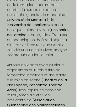
et de formations, notamment
auprès du Bureau du patient
partenaire (Faculté de médecine,
Université de Montréal
), de
l'
Université de Sherbrooke
et du
colloque Science & You (
Université
de Lorraine
, France). Elle offre aussi
du coaching en théâtre d'objets à
d'autres artistes tels que Camille
Banville Mila, Patricia Rivas, Nadyne
Bédard, Marie-Pier Fournier.
Antonia collabore avec plusieurs
organismes culturels à titre de
formatrice, créatrice et assistante
à la mise en scène (
Théâtre de la
Pire Espèce, Rencontre Théâtre
Ados
). Très impliquée dans son
milieu, Antonia
a été vice-
présidente de l'
Association
Québécoise des Marionnettistes